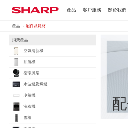
產品
客戶服務
關於我們
產品
配件及耗材
電視
公司簡介
消費產品
抽濕機
使用條例
空氣清新機
冷氣機
抽濕機
雪櫃
循環風扇
水波爐及焗爐
直立式吸塵機
冷氣機
配
配件及耗材
洗衣機
雪櫃