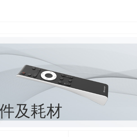
空氣清新機
新資訊
水波爐及烤箱
SHARP 環球
洗衣機
微波爐
超音波洗衣棒
件及耗材