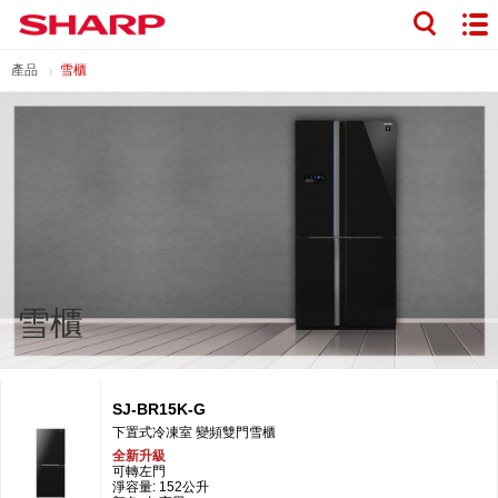
產品
雪櫃
雪櫃
SJ-BR15K-G
下置式冷凍室 變頻雙門雪櫃
全新升級
可轉左門
淨容量: 152公升