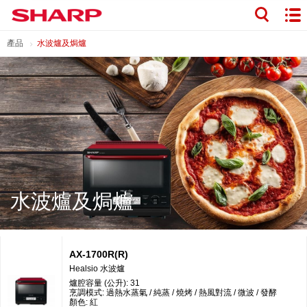
產品
水波爐及焗爐
水波爐及焗爐
AX-1700R(R)
Healsio 水波爐
爐腔容量 (公升): 31
烹調模式: 過熱水蒸氣 / 純蒸 / 燒烤 / 熱風對流 / 微波 / 發酵
顏色: 紅