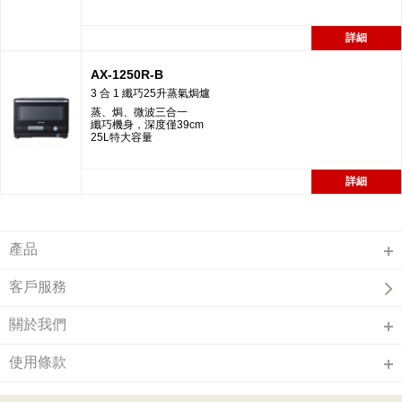
詳細
AX-1250R-B
3 合 1 纖巧25升蒸氣焗爐
蒸、焗、微波三合一
纖巧機身，深度僅39cm
25L特大容量
詳細
產品
客戶服務
關於我們
使用條款