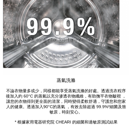
蒸氣洗滌
不論衣物量多或少，同樣都能享受蒸氣洗滌的好處。透過洗衣程序
後加入約 60°C 的蒸氣以充分滲透衣物纖維，有助撫平衣物皺褶 ，
讓您的衣物得到更全面的清潔，同時變得柔軟舒適，守護您和您家
人的健康。透過加入90°C的蒸氣 ，有效去除超過 99.9%*細菌及致
敏原，時刻安心。
* 根據家用電器研究院 CHEARI 的細菌和過敏原測試結果