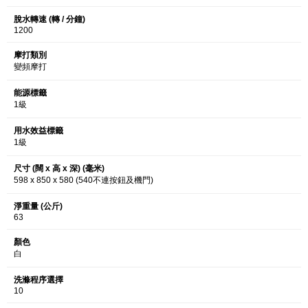
脫水轉速 (轉 / 分鐘)
1200
摩打類別
變頻摩打
能源標籤
1級
用水效益標籤
1級
尺寸 (闊 x 高 x 深) (毫米)
598 x 850 x 580 (540不連按鈕及機門)
淨重量 (公斤)
63
顏色
白
洗滌程序選擇
10