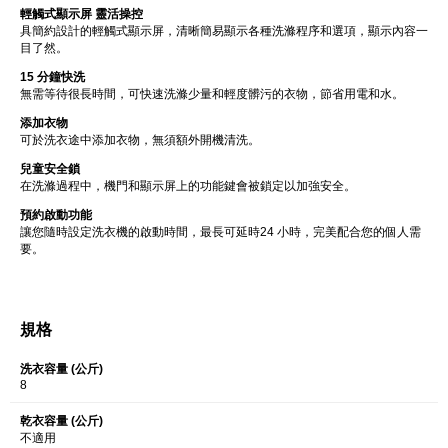
輕觸式顯示屏 靈活操控
具簡約設計的輕觸式顯示屏，清晰簡易顯示各種洗滌程序和選項，顯示內容一
目了然。
15 分鐘快洗
無需等待很長時間，可快速洗滌少量和輕度髒污的衣物，節省用電和水。
添加衣物
可於洗衣途中添加衣物，無須額外開機清洗。
兒童安全鎖
在洗滌過程中，機門和顯示屏上的功能鍵會被鎖定以加強安全。
預約啟動功能
讓您隨時設定洗衣機的啟動時間，最長可延時24 小時，完美配合您的個人需
要。
規格
洗衣容量 (公斤)
8
乾衣容量 (公斤)
不適用