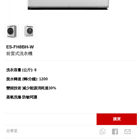
ES-FH8BH-W
前置式洗衣機
洗衣容量 (公斤): 8
脫水轉速 (轉/分鐘): 1200
變頻技術 減少能源消耗達30%
蒸氣洗滌 防敏呵護
購買
分享至