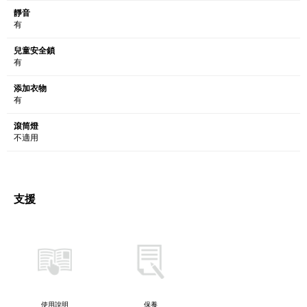
靜音
有
兒童安全鎖
有
添加衣物
有
滾筒燈
不適用
支援
使用說明
保養