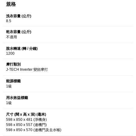
規格
洗衣容量 (公斤)
8.5
乾衣容量 (公斤)
不適用
脫水轉速 (轉 / 分鐘)
1200
摩打類別
J-TECH Inverter 變頻摩打
能源標籤
1級
用水效益標籤
1級
尺寸 (闊 x 高 x 深) (毫米)
598 x 850 x 481 (淨機身)
598 x 850 x 557 (連機門)
598 x 850 x 570 (連機門及去水喉)