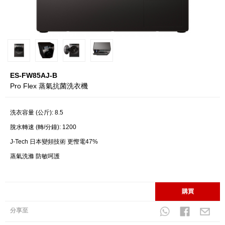
ES-FW85AJ-B
Pro Flex 蒸氣抗菌洗衣機
洗衣容量 (公斤): 8.5
脫水轉速 (轉/分鐘): 1200
J-Tech 日本變頻技術 更慳電47%
蒸氣洗滌 防敏呵護
購買
分享至