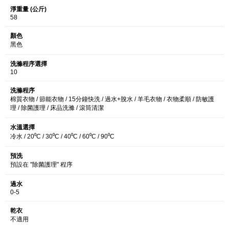
淨重量 (公斤)
58
顏色
黑色
洗滌程序選擇
10
洗滌程序
棉質衣物 / 節能衣物 / 15分鐘快洗 / 過水+脫水 / 羊毛衣物 / 衣物柔順 / 防敏護
理 / 除菌護理 / 床品洗滌 / 滾筒清潔
水溫選擇
冷水 / 20⁰C / 30⁰C / 40⁰C / 60⁰C / 90⁰C
預洗
預設在 "除菌護理" 程序
過水
0-5
乾衣
不適用