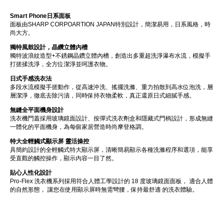
Smart Phone
日系面板
面板由SHARP CORPOARTION JAPAN特別設計，簡潔易用，日系風格，時
尚大方。
獨特風鼓設計，晶鑽立體內槽
獨特波浪紋造型+不銹鋼晶鑽立體內槽，創造出多重超洗淨瀑布水流，模擬手
打搓揉洗淨，全方位潔淨並呵護衣物。
日式手感洗衣法
多段水流模擬手搓動作，從高速沖洗、搖擺洗滌、重力拍散到高水位泡洗，層
層潔淨，徹底去除污漬，同時保持衣物柔軟，真正還原日式細膩手感​。
無縫全平面機身設計
洗衣機門蓋採用玻璃鏡面設計、按彈式洗衣劑盒和隱藏式門柄設計，形成無縫
一體化的平面機身，為每個家居營造時尚摩登格調。
特大全輕觸式顯示屏 靈活操控
具簡約設計的全輕觸式特大顯示屏，清晰簡易顯示各種洗滌程序和選項，能享
受直觀的觸控操作，顯示內容一目了然。
貼心人性化設計
Pro-Flex 洗衣機系列採用符合人體工學設計的 18 度玻璃鏡面面板， 適合人體
的自然形態， 讓您在使用顯示屏時無需彎腰，保持最舒適 的洗衣體驗。