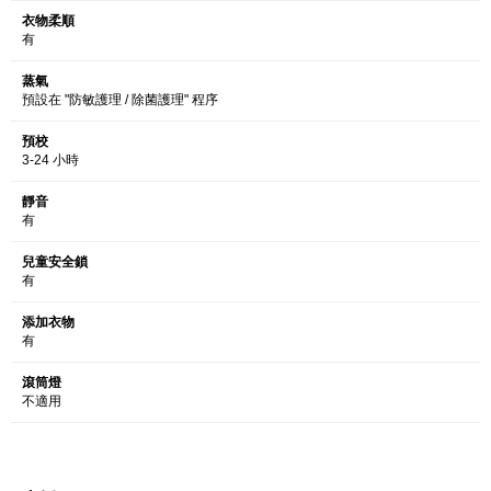
衣物柔順
有
蒸氣
預設在 "防敏護理 / 除菌護理" 程序
預校
3-24 小時
靜音
有
兒童安全鎖
有
添加衣物
有
滾筒燈
不適用