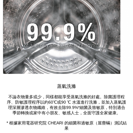
蒸氣洗滌
不論衣物量多或少，同樣都能享受蒸氣洗滌的好處。除菌護理程
序、防敏護理程序以約60℃或90 ℃ 水溫進行洗滌，並加入蒸氣護
理深層滲透衣物纖維，有效去除99.9%*細菌及致敏原，特別適合
季節轉換或家中有小朋友、敏感人士，全面守護全家健康。
* 根據家用電器研究院 CHEARI 的細菌和過敏原（屋塵蟎）測試結
果