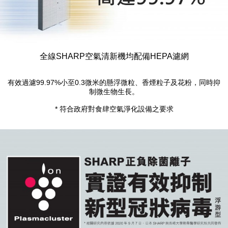
全線SHARP空氣清新機均配備HEPA濾網
有效過濾99.97%小至0.3微米的懸浮微粒、香煙粒子及花粉，同時抑
制微生物生長。
* 符合政府對食肆空氣淨化設備之要求