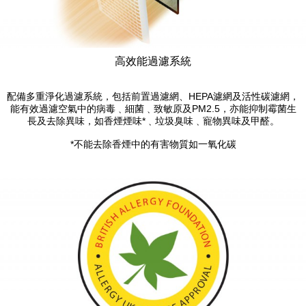
高效能過濾系統
配備多重淨化過濾系統，包括前置過濾網、HEPA濾網及活性碳濾網，
能有效過濾空氣中的病毒﹑細菌﹑致敏原及PM2.5，亦能抑制霉菌生
長及去除異味，如香煙煙味*﹑垃圾臭味﹑寵物異味及甲醛。
*不能去除香煙中的有害物質如一氧化碳