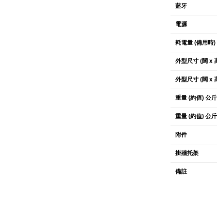
藍牙
電源
耗電量 (備用時)
外型尺寸 (闊 x 
外型尺寸 (闊 x 
重量 (約值) 公
重量 (約值) 公
附件
掛牆托架
備註