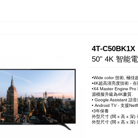
空氣清新機
新資訊
水波爐及烤箱
SHARP 環球
4T-C50BK1X
50" 4K 智能
洗衣機
微波爐
•Wide color 技術, 
•4K超高清亮度技術 -
•X4 Master Engine
超音波洗衣棒
源模擬升級為4K畫質.
• Google Assistan
• Android TV - 支援Net
•3年保養
外型尺寸 (闊 x 高 x 深) 
外型尺寸 (闊 x 高 x 深) 