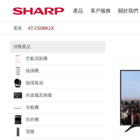
產品
客戶服務
關於我們
電視
4T-C50BK1X
電視
公司簡介
抽濕機
使用條例
消費產品
空氣清新機
冷氣機
抽濕機
雪櫃
循環風扇
直立式吸塵機
水波爐及焗爐
冷氣機
配件及耗材
洗衣機
雪櫃