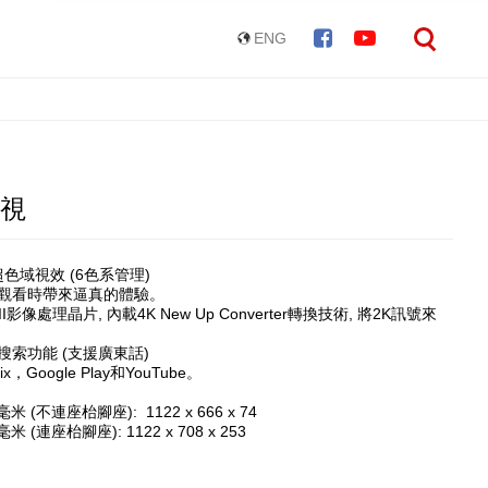
ENG
電視
極佳超色域視效 (6色系管理)
 在觀看時帶來逼真的體驗。
 Pro II影像處理晶片, 內載4K New Up Converter轉換技術, 將2K訊號來
t 語音搜索功能 (支援廣東話)
flix，Google Play和YouTube。
毫米 (不連座枱腳座): 1122 x 666 x 74
毫米 (連座枱腳座): 1122 x 708 x 253