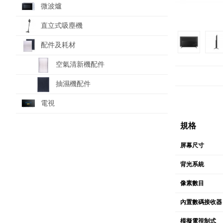
微波爐
直立式吸塵機
配件及耗材
空氣清新機配件
抽濕機配件
電視
規格
屏幕尺寸
背光系統
像素數目
內置數碼接收器
模擬電視制式