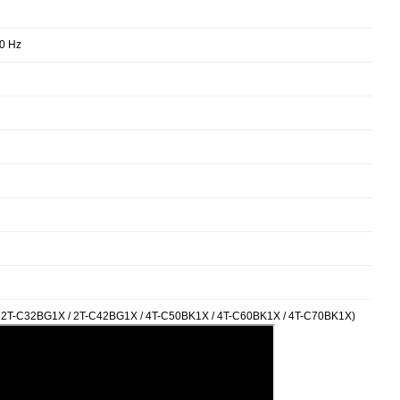
60 Hz
G1X / 2T-C42BG1X / 4T-C50BK1X / 4T-C60BK1X / 4T-C70BK1X)