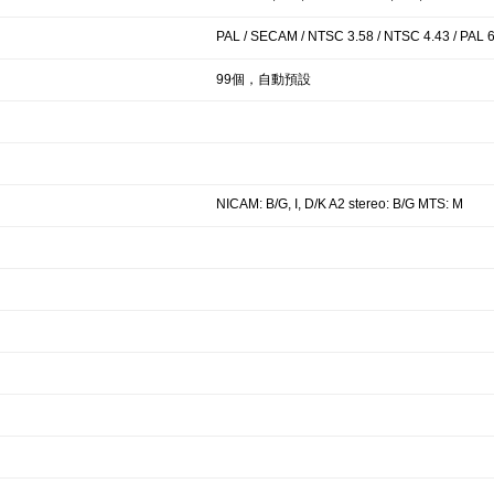
PAL / SECAM / NTSC 3.58 / NTSC 4.43 / PAL 
99個，自動預設
NICAM: B/G, I, D/K A2 stereo: B/G MTS: M